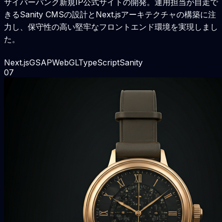
サイバーパンク新規IP公式サイトの開発。運用担当が自走で
きるSanity CMSの設計とNext.jsアーキテクチャの構築に注
力し、保守性の高い堅牢なフロントエンド環境を実現しまし
た。
Next.js
GSAP
WebGL
TypeScript
Sanity
0
7