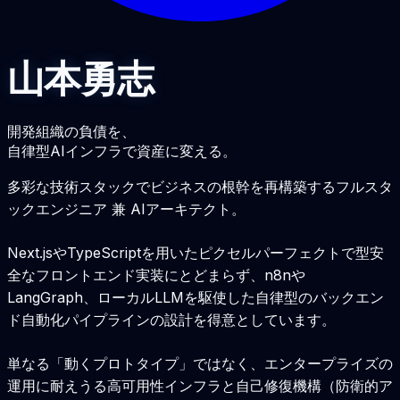
山
本
勇
志
開発組織の負債を、
自律型AIインフラ
で資産に変える。
多彩な技術スタックでビジネスの根幹を再構築するフルスタ
ックエンジニア 兼 AIアーキテクト。
Next.jsやTypeScriptを用いたピクセルパーフェクトで型安
全なフロントエンド実装にとどまらず、n8nや
LangGraph、ローカルLLMを駆使した自律型のバックエン
ド自動化パイプラインの設計を得意としています。
単なる「動くプロトタイプ」ではなく、エンタープライズの
運用に耐えうる高可用性インフラと自己修復機構（防衛的ア