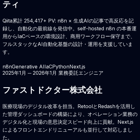
ティ
Qiita累計 254,417+ PV: n8n × 生成AIの記事で高反応を記
録し、自動化の最前線を発信中。self-hosted n8n の本番運
用からIaCベースの環境設計、商用ワークフロー保守まで、
フルスタックなAI自動化基盤の設計・運用を支援していま
す。
n8n
Generative AI
IaC
Python
Next.js
2025年1月 ─ 2026年1月
業務委託エンジニア
ファストドクター株式会社
医療現場のデジタル改革を担当。RetoolとRedashを活用し
た管理ダッシュボードの構築により、オペレーション業務の
デジタル化と現場の意思決定スピード向上に貢献。Next.js
によるフロントエンドリニューアルも並行して対応しまし
た。