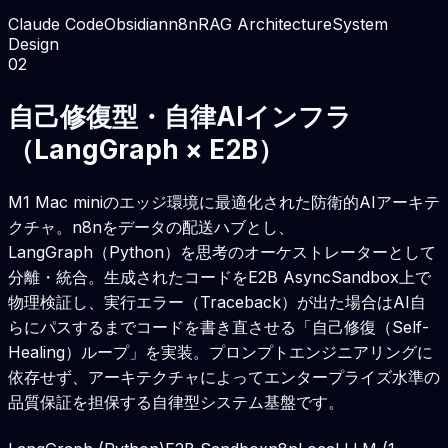
Claude Code
Obsidian
n8n
RAG Architecture
System
Design
0
2
自己修復型・自律AIインフラ
（LangGraph × E2B）
M1 Mac miniのエッジ環境に最適化された防衛的AIアーキテ
クチャ。n8nをデータの配送ハブとし、
LangGraph（Python）を思考のオーケストレーターとして
分離・統合。生成されたコードをE2B AsyncSandbox上で
物理検証し、実行エラー（Traceback）が出た場合はAI自
らにパスするまでコードを書き直させる「自己修復（Self-
Healing）ループ」を実装。プロンプトエンジニアリングに
依存せず、アーキテクチャによってエンタープライズ水準の
品質保証を担保する自律型システム基盤です。