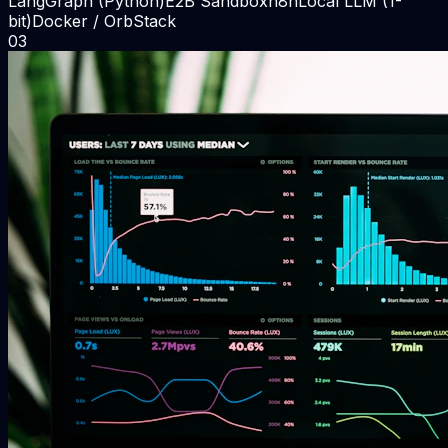
LangGraph (Python)
E2B Sandbox
n8n
Local LLM (1-
bit)
Docker / OrbStack
0
3