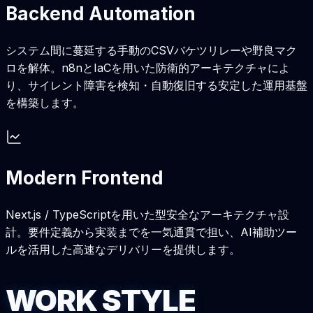
Backend Automation
システム間に蔓延する手動のCSVバケツリレーや野良マク
ロを解体。n8nとIaCを用いた防衛的アーキテクチャによ
り、サイレント障害を検知・自動復旧する安定した運用基盤
を構築します。
Modern Frontend
Next.js / TypeScriptを用いた型安全なアーキテクチャ設
計。要件定義から実装までを一気通貫で担い、AI補助ツー
ルを活用した高速なデリバリーを提供します。
W
O
R
K
S
T
Y
L
E