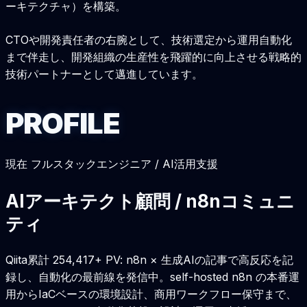
ーキテクチャ）を構築。
CTOや開発責任者の右腕として、技術選定から運用自動化
まで伴走し、開発組織の生産性を飛躍的に向上させる戦略的
技術パートナーとして邁進しています。
P
R
O
F
I
L
E
現在
フルスタックエンジニア / AI活用支援
AIアーキテクト顧問 / n8nコミュニ
ティ
Qiita累計 254,417+ PV: n8n × 生成AIの記事で高反応を記
録し、自動化の最前線を発信中。self-hosted n8n の本番運
用からIaCベースの環境設計、商用ワークフロー保守まで、