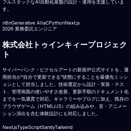
フルスタックなAI自動化基盤の設計・運用を支援していま
す。
n8n
Generative AI
IaC
Python
Next.js
2026
業務委託エンジニア
株式会社トゥインキィープロジェク
ト
サイバーパンク・ピクセルアートの新規IP公式サイトを、運
用担当が“自分で更新できる”状態にすることを最優先ミッシ
ョンとして担当しました。技術選定から設計・実装・テス
ト、管理画面の使いやすさ改善、更新手順のドキュメント化
までを一気通貫で対応。ギャラリーやブログに加え、既存の
ブラウザゲーム（HTML/JS）の組み込みや、音・アニメー
ション演出を含む体験設計にも対応しました。
Next.js
TypeScript
Sanity
Tailwind