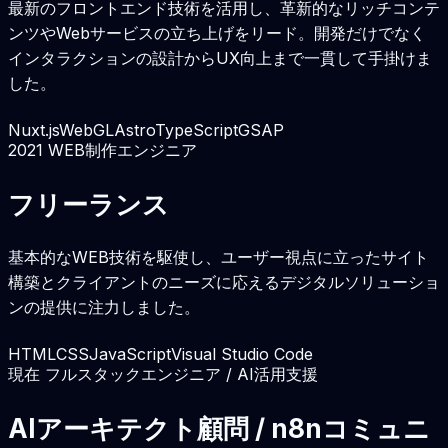
最新のフロントエンド技術を活用し、革新的なリッチコンテ
ンツやWebサービスの立ち上げをリード。開発だけでなく
インタラクションの設計からUX向上まで一貫して手掛けま
した。
Nuxt.js
WebGL
Astro
TypeScript
GSAP
2021
WEB制作エンジニア
フリーランス
基本的なWEB技術を駆使し、ユーザー視点に立ったサイト
構築とクライアントのニーズに応えるデジタルソリューショ
ンの提供に注力しました。
HTML
CSS
JavaScript
Visual Studio Code
現在
フルスタックエンジニア / AI活用支援
AIアーキテクト顧問 / n8nコミュニ