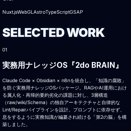
Nuxt.js
WebGL
Astro
TypeScript
GSAP
S
E
L
E
C
T
E
D
W
O
R
K
0
1
実務用ナレッジOS『2do BRAIN』
Claude Code × Obsidian × n8nを統合し、「知識の腐敗」
を防ぐ実務用ナレッジOSパッケージ。RAGやAI運用におけ
る属人化・再帰的要約劣化の課題に対し、3層構造
（raw/wiki/Schema）の独自アーキテクチャと自律的な
Lint/Repairパイプラインを設計。プロンプトに依存せず、
息をするように実務知識が編纂され続ける「第2の脳」を構
築しました。