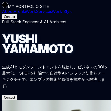
MY PORTFOLIO SITE
About
Profile
Work
Services
Work Style
Contact
Full-Stack Engineer & AI Architect
Y
U
S
H
I
Y
A
M
A
M
O
T
O
生成AIとモダンフロントエンドを駆使し、ビジネスのROIを
最大化。 SPOFを排除する
自律型AIインフラ
と
防衛的アー
キテクチャ
で、エンプラの技術的負債を根本から解決しま
す。
Contact